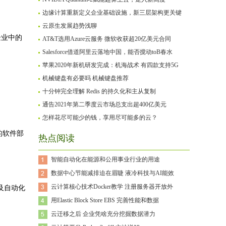
边缘计算重新定义企业基础设施，新三层架构更关键
云原生发展趋势浅聊
企业中的
AT&T选用Azure云服务 微软收获超20亿美元合同
Salesforce借道阿里云落地中国，能否搅动toB春水
苹果2020年新机研发完成：机海战术 有四款支持5G
机械键盘有必要吗 机械键盘推荐
十分钟完全理解 Redis 的持久化和主从复制
通告2021年第二季度云市场总支出超400亿美元
怎样花尽可能少的钱，享用尽可能多的云？
的软件部
热点阅读
智能自动化在能源和公用事业行业的用途
数据中心节能减排迫在眉睫 液冷科技与AI能效
云计算核心技术Docker教学 注册服务器开放外
及自动化
用Elastic Block Store EBS 完善性能和数据
云迁移之后 企业凭啥充分挖掘数据潜力