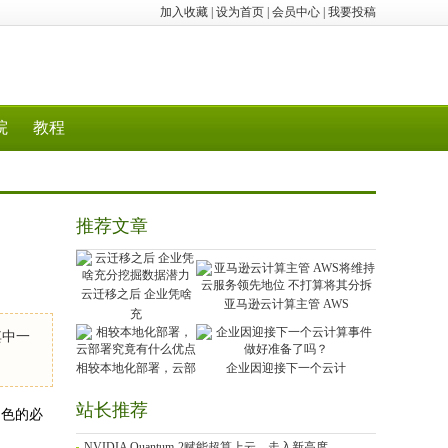
加入收藏
|
设为首页
|
会员中心
|
我要投稿
院
教程
推荐文章
云迁移之后 企业凭啥
亚马逊云计算主管 AWS
充
其中一
相较本地化部署，云部
企业因迎接下一个云计
站长推荐
角色的必
NVIDIA Quantum-2赋能超算上云，走入新高度