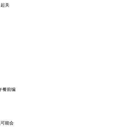
引起关
午餐前编
员可能会