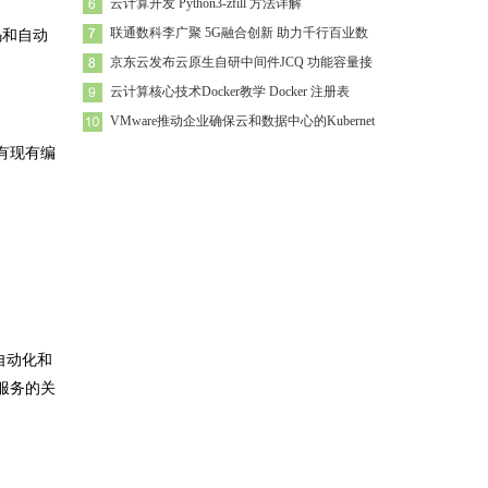
云计算开发 Python3-zfill 方法详解
联通数科李广聚 5G融合创新 助力千行百业数
码和自动
京东云发布云原生自研中间件JCQ 功能容量接
云计算核心技术Docker教学 Docker 注册表
VMware推动企业确保云和数据中心的Kubernet
有现有编
在自动化和
服务的关