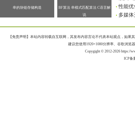
性能优
串的块链存储构造
BF算法 串模式匹配算法 C语言解
多媒体
说
【免责声明】本站内容转载自互联网，其发布内容言论不代表本站观点，如果其链接、
建议您使用1920×1080分辨率、谷歌浏览器Goo
Copygight © 2012-2026 https:/
ICP备