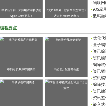
物联网
iOS
苹果新专利！支持电源键解锁的
华为P50系列三款衍生机型通过3C
数码融
Apple Watch要来了
认证支持66W充电与
编程要点
优化代
量子编
资讯编
资讯编
编译核
串的定长顺序存储构架
串的堆分配存储框架
资讯驱
资讯编
编译技
资讯编
资讯整
嵌入式