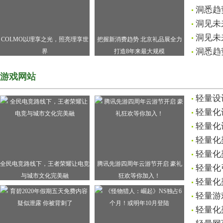
洞悉趋
洞见未
洞见未
COLMO以理享之光，照亮理享世
把握新消费趋势 北京礼品展全力
洞悉趋
界
打造8年来最大规模
游戏网站
轻量设
轻量化
轻量化
轻量化
轻量化
全民电竞路线下，王者荣耀让电竞
腾讯先游四周年云游节开启 豪礼
轻量化
与城市文化完美融
狂欢等你加入！
轻量化
轻量游
轻量化