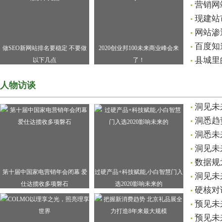
营销网
现建站
网站渗
百度知
做SEO新网站排名要稳定 不要做
2020创业邦100未来商业峰会来
县城里
以下几点
了！
人物访谈
洞见未
洞悉趋
洞悉未
洞见未
数据规
第十届中国家电营销年会闭幕 爱
过硬产品+科技赋能,小白智慧门入
洞见未
仕达揽收多项磐石
选2020影响未来的
硬核对
预见未
预见未