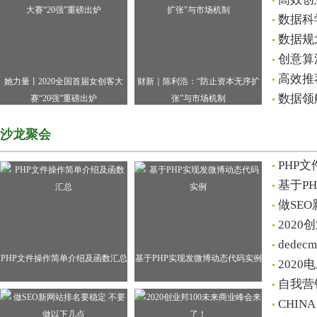
数据科
数据规
创意算
高效推
她力量丨2020全国首届女创客大
财新｜陈利浩：“防止资本无序扩
数据领
赛“20强”重磅出炉
张”与市场机制
沙龙聚会
PHP
基于P
做SE
202
ded
PHP文件操作简单介绍及函数汇总
基于PHP实现发微博动态代码实例
202
自我营
CHIN