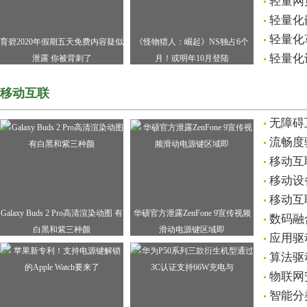
轻量网
轻量化
轻量化
育碧2020年假期五天免费内容疑似
《怪物猎人：崛起》NS独占6个
轻量化
泄露 你被背刺了
月！或明年10月登陆
移动互联
无障碍
流畅度
移动互
移动设
移动互
Galaxy Buds 2 Pro高清渲染动图 有
华硕官方泄露ZenFone 9宣传视频
数码融
白黑和紫三种颜
滑动电源键区域即
应用驱
算法驱
物联网
智能分