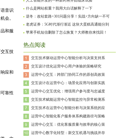
人工智能开发的一种新药将开始临床试验
什么是网站权重？我用大白话解释了一下
、语音识
逆冬：改站套路+301问题分享！实战+方向缺一不可
业机会。
老虎证券：5G时代渐行渐近 这块大蛋糕高通能分到
产品和服
苹果手机短信删除了怎么恢复？大师教你来找回！
热点阅读
而交互技
交互技术驱动运营中心智能分析与决策支持系
交互设计优化运营中心用户体验的策略研究
速响应和
运营中心交互：跨部门协同工作的原创高效策
交互设计在运营中心：场景化应用与创新实践
运营中心交互优化：增强用户参与度与忠诚度
和可靠性
交互技术赋能运营中心智能监控与异常检测系
交互技术在运营中心智能分析与决策系统的应
运营中心智能化客户服务体系构建路径与策略
运营中心交互：优化客服质量与效率的核心策
运营中心数字化转型：新交互机遇与挑战并存