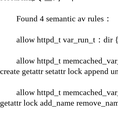
Found 4 semantic av rules：
allow httpd_t var_run_t：dir { ge
allow httpd_t memcached_var_run
create getattr setattr lock append u
allow httpd_t memcached_var_ru
getattr lock add_name remove_nam