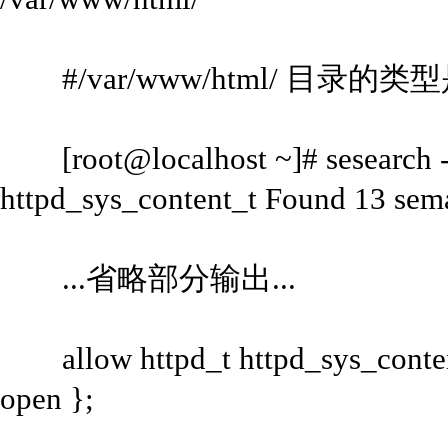
#/var/www/html/ 目录的类型是 ht
[root@localhost ~]# sesearch --al
httpd_sys_content_t Found 13 sema
...省略部分输出...
allow httpd_t httpd_sys_content_t 
open };