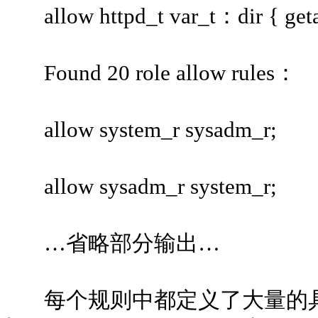
allow httpd_t var_t：dir { getatt
Found 20 role allow rules：
allow system_r sysadm_r;
allow sysadm_r system_r;
…省略部分输出…
每个规则中都定义了大量的具