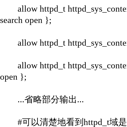
allow httpd_t httpd_sys_content_t
search open };
allow httpd_t httpd_sys_content_t
allow httpd_t httpd_sys_content_t 
open };
...省略部分输出...
#可以清楚地看到httpd_t域