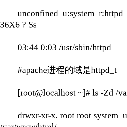
unconfined_u:system_r:httpd_t:
36X6 ? Ss
03:44 0:03 /usr/sbin/httpd
#apache进程的域是httpd_t
[root@localhost ~]# ls -Zd /va
drwxr-xr-x. root root system_u:o
/var/www/html/